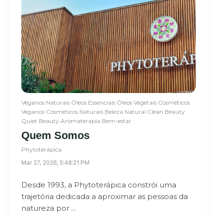
Veganos
Naturais
Óleos Essenciais
Óleos Vegetais
Cosméticos
Veganos
Cosméticos Naturais
Beleza Natural
Clean Beauty
Quiet Beauty
Aromaterapia
Bem-estar
Quem Somos
Phytoterápica
Mar 27, 2026, 5:48:21 PM
Desde 1993, a Phytoterápica constrói uma
trajetória dedicada a aproximar as pessoas da
natureza por ...