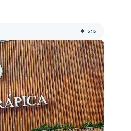
3
:
12