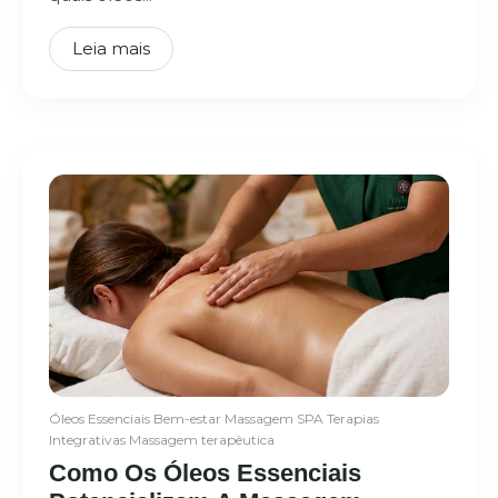
Leia mais
Óleos Essenciais
Bem-estar
Massagem
SPA
Terapias
Integrativas
Massagem terapêutica
Como Os Óleos Essenciais