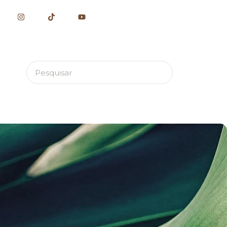
Este é um campo de pesquisa com recurso de sug
Não há sugestões porque o campo de pesquisa es