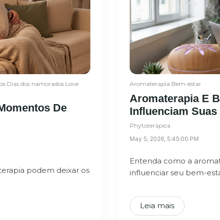
os
Dias dos namorados
Love
Aromaterapia
Bem-estar
Aromaterapia E 
 Momentos De
Influenciam Sua
Phytoterápica
May 5, 2026, 5:45:00 PM
Entenda como a aromate
terapia podem deixar os
influenciar seu bem-esta
Leia mais