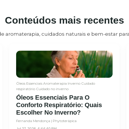
Conteúdos mais recentes
de aromaterapia, cuidados naturais e bem-estar para 
Óleos Essenciais
Aromaterapia
Inverno
Cuidado
respiratório
Cuidado no inverno
Óleos Essenciais Para O
Conforto Respiratório: Quais
Escolher No Inverno?
Fernanda Mendonça | Phytoterápica
Jul 27, 2026, 4:44:40 PM