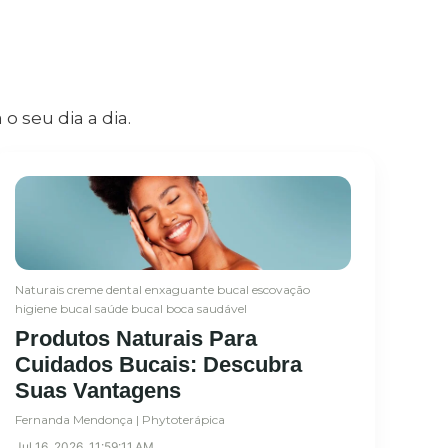
o seu dia a dia.
Naturais
creme dental
enxaguante bucal
escovação
higiene bucal
saúde bucal
boca saudável
Produtos Naturais Para
Cuidados Bucais: Descubra
Suas Vantagens
Fernanda Mendonça | Phytoterápica
Jul 16, 2026, 11:59:11 AM